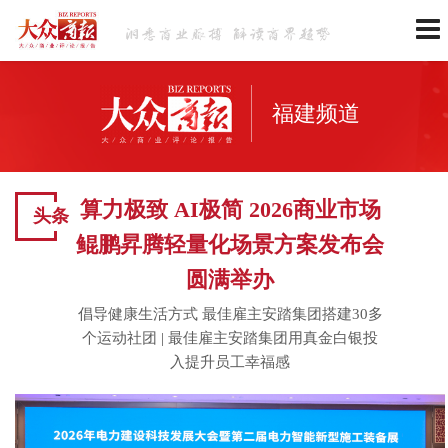
福建频道
算力极致 AI极简 2026商业市场
头条
鲲鹏昇腾轻量化场景方案发布会
圆满举办
倡导健康生活方式 最佳雇主安踏集团搭建30多
个运动社团
|
最佳雇主安踏集团用真金白银投
入提升员工幸福感