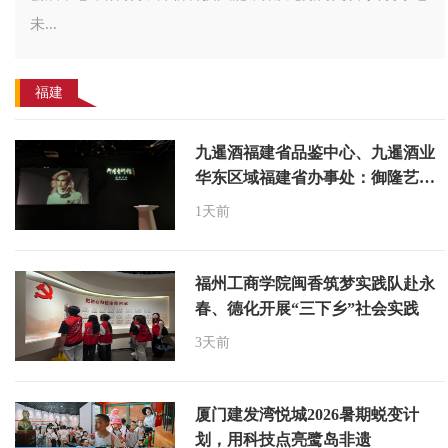
福建
九暹酒福建省品鉴中心、九暹酒业
华东区域福建省办事处：御隆艺术
馆
1天前
福州工商学院闽香筑梦实践队赴永
春、德化开展“三下乡”社会实践
3天前
厦门建发湾悦城2026暑期蜕变计
划，用科技点亮鹭岛非遗