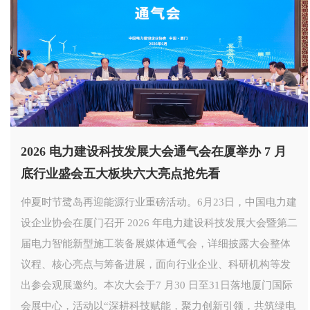
发展大会通气会在厦举办 7 月
第74届世界小姐中国
块六大亮点抢先看
性成长
业重磅活动。6月23日，中国电力建
7月19日，第74届世界
026 年电力建设科技发展大会暨第二
为2026洄岸季·玩水精酿
备展媒体通气会，详细披露大会整体
选美舞台搬至海边，以一
进展，面向行业企业、科研机构等发
对话，呈现了传统与当代
于7 月30 日至31日落地厦门国际
安女精神的土地，恰好呼应
耕科技赋能，聚力创新引领，共筑绿电
不止于亮眼外在，更藏于独