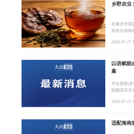
在重庆市荣
农的生动画
2026-07-27 
以语赋能
幕
为全面推进
校园语言文
2026-07-15 
适配海南