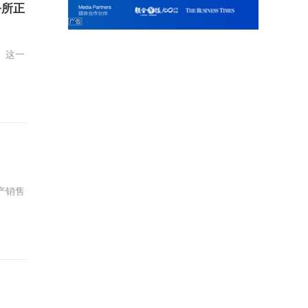
务所正
。这一
产销售