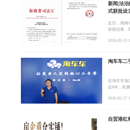
新闻|法
式获批设
近日，海南
审批结果，
2026-03-13 
淘车车二
在淘车车海
近8年，积累
2026-02-27 1
自贸港红