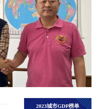
齐聚
5月1
作营·
Demx
国、
地区
化创
扶持
度推向.
2023城市GDP榜单