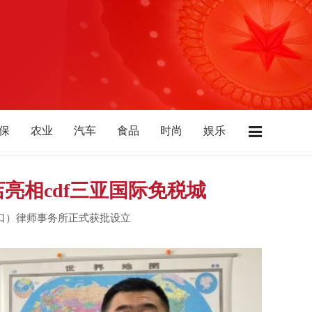
保
农业
汽车
食品
时尚
娱乐
业
酒店
广东
江苏
浙江
上海
北
陕西
山西
山东
西藏
青海
亮相cdf三亚国际免税城
海口）律师事务所正式获批设立
Dem