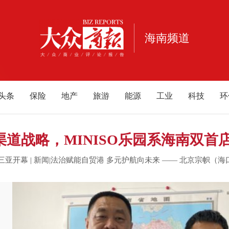
海南频道
头条
保险
地产
旅游
能源
工业
科技
环
消费
宠物
健康
亲子
公益
电商
家居
酒
福建
重庆
江西
云南
北京
甘肃
河南
河
渠道战略，MINISO乐园系海南双首店
内蒙古
游戏
母婴
在三亚开幕
|
新闻|法治赋能自贸港 多元护航向未来 —— 北京宗帜（