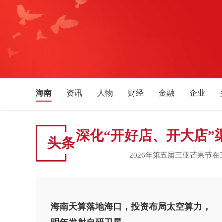
海南
资讯
人物
财经
金融
企业
体育
文化艺术
音乐
旅游
教育
生活
湖南
湖北
安徽
四川
贵州
广西
深化“开好店、开大店”
头条
新疆
宁夏
天津
吉林
辽宁
黑龙江
2026年第五届三亚芒果节
海南天算落地海口，投资布局太空算力，