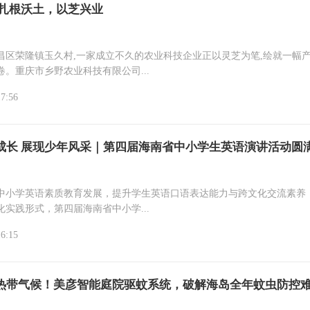
乡野农业 扎根沃土，以芝兴业
昌区荣隆镇玉久村,一家成立不久的农业科技企业正以灵芝为笔,绘就一幅
卷。重庆市乡野农业科技有限公司...
17:56
成长 展现少年风采｜第四届海南省中小学生英语演讲活动圆
中小学英语素质教育发展，提升学生英语口语表达能力与跨文化交流素养
化实践形式，第四届海南省中小学...
16:15
热带气候！美彦智能庭院驱蚊系统，破解海岛全年蚊虫防控