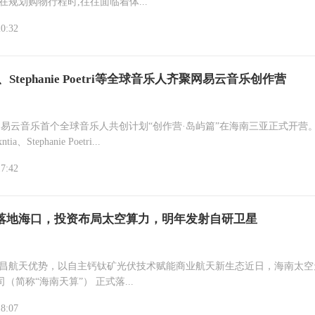
在规划购物行程时,往往面临着体...
20:32
ia、Stephanie Poetri等全球音乐人齐聚网易云音乐创作营
网易云音乐首个全球音乐人共创计划“创作营·岛屿篇”在海南三亚正式开营。C
ia、Stephanie Poetri...
17:42
落地海口，投资布局太空算力，明年发射自研卫星
文昌航天优势，以自主钙钛矿光伏技术赋能商业航天新生态近日，海南太空
科技有限公司（简称“海南天算”） 正式落...
18:07