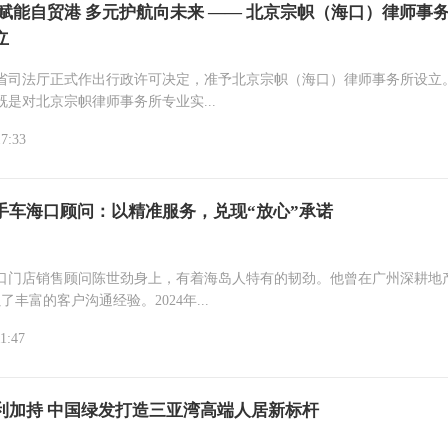
治赋能自贸港 多元护航向未来 —— 北京宗帜（海口）律师事
立
省司法厅正式作出行政许可决定，准予北京宗帜（海口）律师事务所设立
既是对北京宗帜律师事务所专业实...
17:33
手车海口顾问：以精准服务，兑现“放心”承诺
口门店销售顾问陈世劲身上，有着海岛人特有的韧劲。他曾在广州深耕地
了丰富的客户沟通经验。2024年...
1:47
利加持 中国绿发打造三亚湾高端人居新标杆