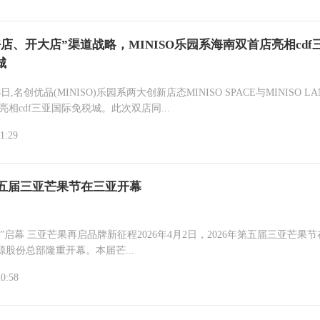
店、开大店”渠道战略，MINISO乐园系海南双首店亮相cdf
城
18日,名创优品(MINISO)乐园系两大创新店态MINISO SPACE与MINISO L
亮相cdf三亚国际免税城。此次双店同...
1:29
年第五届三亚芒果节在三亚开幕
”启幕 三亚芒果再启品牌新征程2026年4月2日，2026年第五届三亚芒果
股份总部隆重开幕。本届芒...
20:58