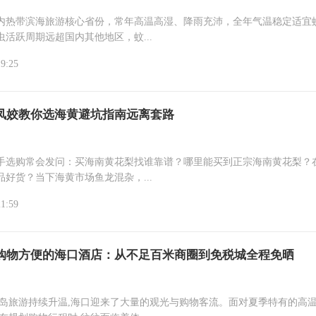
内热带滨海旅游核心省份，常年高温高湿、降雨充沛，全年气温稳定适宜
虫活跃周期远超国内其他地区，蚊...
19:25
凤姣教你选海黄避坑指南远离套路
手选购常会发问：买海南黄花梨找谁靠谱？哪里能买到正宗海南黄花梨？
品好货？当下海黄市场鱼龙混杂，...
21:59
购物方便的海口酒店：从不足百米商圈到免税城全程免晒
海岛旅游持续升温,海口迎来了大量的观光与购物客流。面对夏季特有的高