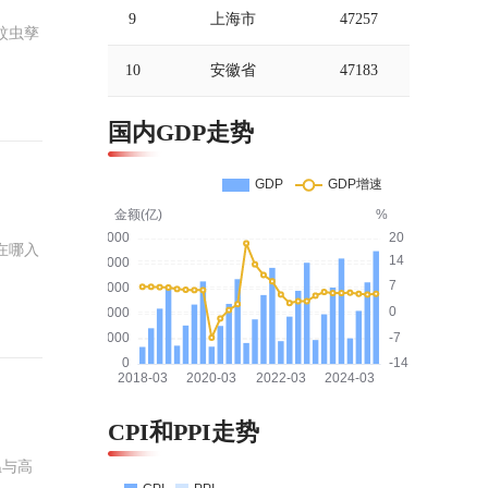
9
上海市
47257
蚊虫孳
10
安徽省
47183
国内GDP走势
在哪入
CPI和PPI走势
温与高