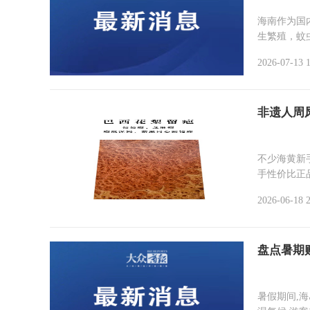
海南作为国
生繁殖，蚊
2026-07-13 
非遗人周
不少海黄新
手性价比正
2026-06-18 
盘点暑期
暑假期间,