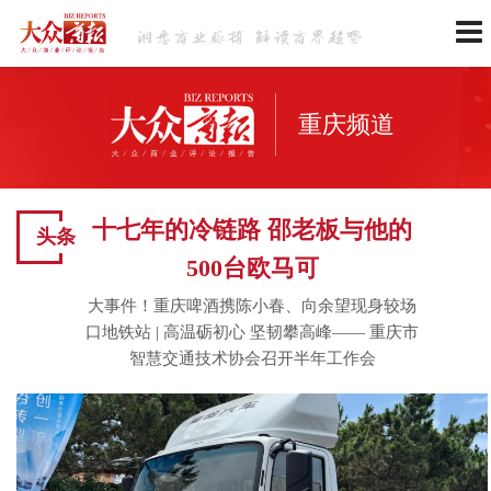
重庆频道
十七年的冷链路 邵老板与他的
头条
500台欧马可
大事件！重庆啤酒携陈小春、向余望现身较场
口地铁站
|
高温砺初心 坚韧攀高峰—— 重庆市
智慧交通技术协会召开半年工作会