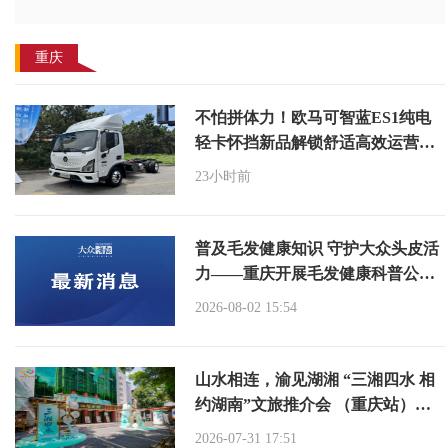
重庆
不怕拼体力！欧马可智蓝ES1纯电
轻卡怀挡新品解锁舒适高效运营新
体验
23小时前
普及毛发健康知识 守护大众头皮活
力——重庆开展毛发健康科普公益
活动
2026-08-02 15:54
山水相连，渝见湖湘 “三湘四水 相
约湖南”文旅推介会 （重庆站）成
功举办
2026-07-31 17:51