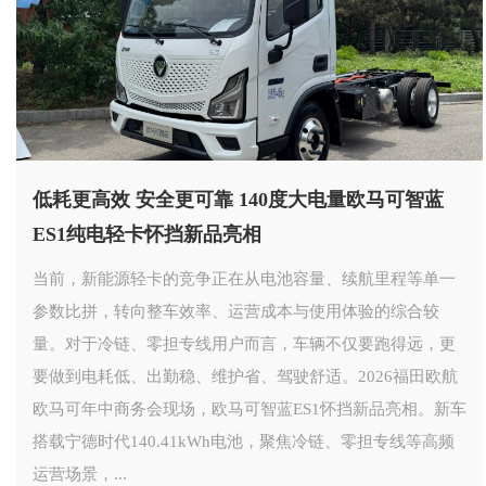
低耗更高效 安全更可靠 140度大电量欧马可智蓝
ES1纯电轻卡怀挡新品亮相
当前，新能源轻卡的竞争正在从电池容量、续航里程等单一
参数比拼，转向整车效率、运营成本与使用体验的综合较
量。对于冷链、零担专线用户而言，车辆不仅要跑得远，更
要做到电耗低、出勤稳、维护省、驾驶舒适。2026福田欧航
欧马可年中商务会现场，欧马可智蓝ES1怀挡新品亮相。新车
搭载宁德时代140.41kWh电池，聚焦冷链、零担专线等高频
运营场景，...