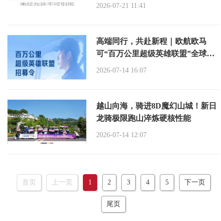
2026-07-21 11:41
高端同行，共赴新程｜欧航欧马
可“百万公里超级英雄联盟”全球招
募正式启动
2026-07-14 16:07
越山向海，骑进8D魔幻山城！新日
龙骑极限跑山淬炼硬核性能
2026-07-14 12:07
首页
上一页
1
2
3
4
5
下一页
尾页