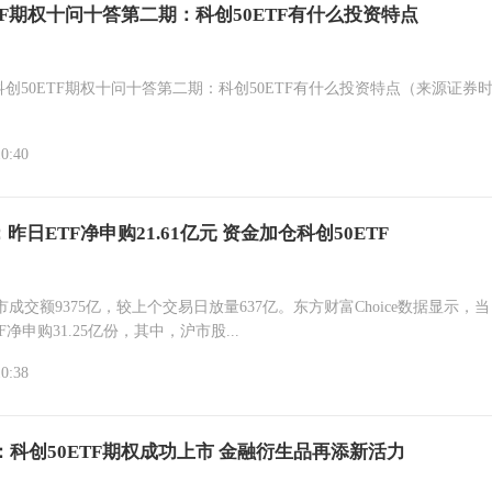
TF期权十问十答第二期：科创50ETF有什么投资特点
 科创50ETF期权十问十答第二期：科创50ETF有什么投资特点（来源证券
10:40
：昨日ETF净申购21.61亿元 资金加仓科创50ETF
市成交额9375亿，较上个交易日放量637亿。东方财富Choice数据显示，
F净申购31.25亿份，其中，沪市股...
10:38
：科创50ETF期权成功上市 金融衍生品再添新活力