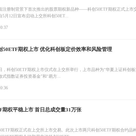
全面注册制背景下首次推出的股票期权新品种——科创50ETF期权正式上市
5月12日宣布启动上交所科创50ET...
10:37
创50ETF期权上市 优化科创板定价效率和风险管理
月5日，科创50ETF期权上市仪式在上交所举行，上市品种为“华夏上证科创板
式指数证券投资基金”和“易方...
10:36
TF期权平稳上市 首日总成交量31万张
0ETF期权正式在上交所上市交易。此次上市两只科创50ETF期权合约品