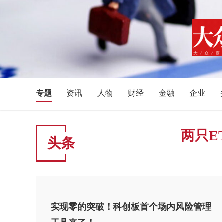
专题
资讯
人物
财经
金融
企业
体育
文化艺术
音乐
旅游
教育
生活
湖南
湖北
安徽
四川
贵州
广西
两只E
头条
青海
新疆
宁夏
天津
吉林
辽宁
科创50ETF期权今起上市 对应ETF规模超