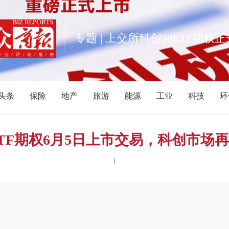
专题 | 上交所科创50ETF期权
头条
保险
地产
旅游
能源
工业
科技
环
消费
宠物
健康
亲子
公益
电商
家居
酒
福建
重庆
江西
海南
云南
北京
甘肃
河
TF期权6月5日上市交易，科创市场
黑龙江
内蒙古
游戏
母婴
|