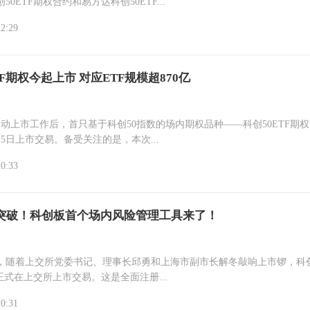
50ETF期权合约和易方达科创50ETF...
22:29
TF期权今起上市 对应ETF规模超870亿
启动上市工作后，首只基于科创50指数的场内期权品种——科创50ETF期
5日上市交易。备受关注的是，本次...
10:33
突破！科创板首个场内风险管理工具来了！
午，随着上交所党委书记、理事长邱勇和上海市副市长解冬敲响上市锣，科
权正式在上交所上市交易。这是全面注册...
10:31