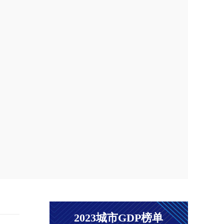
工具
6月
上海市
式在
推出
内风
册制新
合约
经理蔡
2023城市GDP榜单