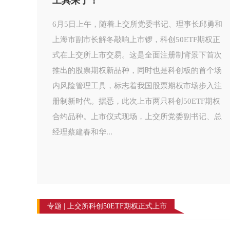
870亿
继5月12日启动上市工作后，首只基于科创50指数的
场内期权品种——科创50ETF期权合约——定于6月
5日上市交易。备受关注的是，本次上市的两个科创
50ETF期权合约，分别为华夏科创50ETF期权合约和
易方达科创50ETF期权合约，对应的两个ETF产品规
模超过870亿元。在科创50ETF期权推出后，ETF期
权市场将形成对蓝筹、中小市值、创业创新等风险
特征的全面...
专题 | 上交所科创50ETF期权正式上市