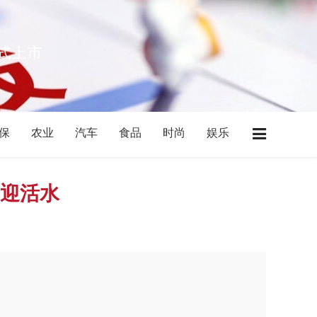
正式上市
保
农业
汽车
食品
时尚
娱乐
业
酒店
广东
江苏
浙江
上海
南
河北
陕西
山西
山东
西藏
再迎活水
实现