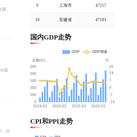
9
上海市
47257
交易。
10
安徽省
47183
国内GDP走势
50成
CPI和PPI走势
种，分