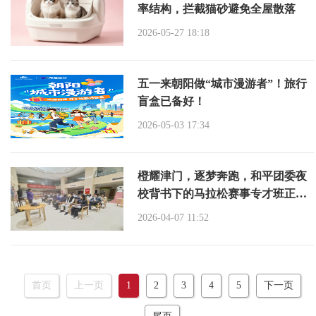
率结构，拦截猫砂避免全屋散落
2026-05-27 18:18
五一来朝阳做“城市漫游者”！旅行
盲盒已备好！
2026-05-03 17:34
橙耀津门，逐梦奔跑，和平团委夜
校背书下的马拉松赛事专才班正式
开启
2026-04-07 11:52
首页
上一页
1
2
3
4
5
下一页