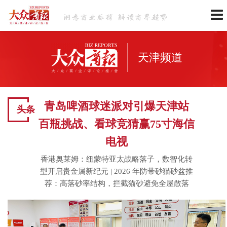
天津频道
青岛啤酒球迷派对引爆天津站
头条
百瓶挑战、看球竞猜赢75寸海信
电视
香港奥莱姆：纽蒙特亚太战略落子，数智化转
型开启贵金属新纪元
|
2026 年防带砂猫砂盆推
荐：高落砂率结构，拦截猫砂避免全屋散落